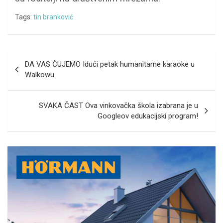
Tags:
tin branković
Navigacija
DA VAS ČUJEMO Idući petak humanitarne karaoke u
objava
Walkowu
SVAKA ČAST Ova vinkovačka škola izabrana je u
Googleov edukacijski program!
A
d
v
e
r
t