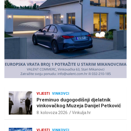
i
s
e
m
e
n
t
:
VIJESTI
VINKOVCI
Preminuo dugogodišnji djelatnik
vinkovačkog Muzeja Danijel Petković
8. kolovoza 2026.
Vinkulja.hr
VIJESTI
VINKOVCI