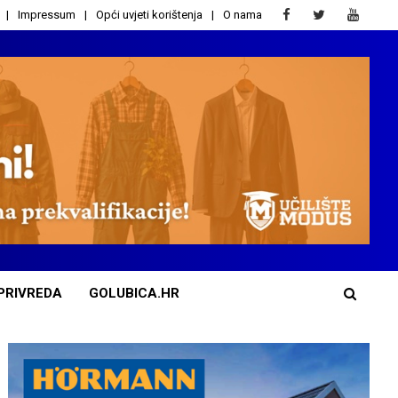
Impressum
Opći uvjeti korištenja
O nama
PRIVREDA
GOLUBICA.HR
A
d