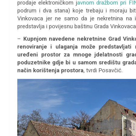
prodaje elektroničkom j
avnom dražbom pri FI
podrum i dva stana) koje trebaju i moraju bit
Vinkovaca jer ne samo da je nekretnina na iz
predstavlja i povijesnu baštinu Grada Vinkovaca
–
Kupnjom navedene nekretnine Grad Vinko
renoviranje i ulaganja može predstavljat
uređeni prostor za mnoge jdelatnosti gra
poduzetnike gdje bi u samom središtu grada 
način korištenja prostora
, tvrdi Posavčić.