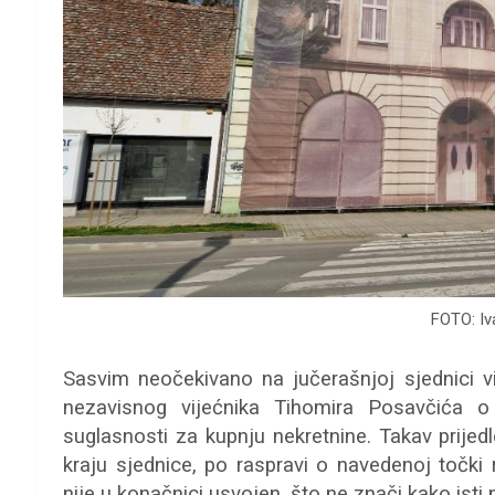
FOTO: Iv
Sasvim neočekivano na jučerašnjoj sjednici v
nezavisnog vijećnika Tihomira Posavčića o
suglasnosti za kupnju nekretnine. Takav prijed
kraju sjednice, po raspravi o navedenoj točki 
nije u konačnici usvojen, što ne znači kako isti ni