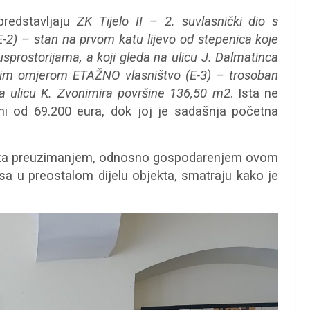
predstavljaju
ZK Tijelo II – 2. suvlasnički dio s
 – stan na prvom katu lijevo od stepenica koje
usprostorijama, a koji gleda na ulicu J. Dalmatinca
đenim omjerom ETAŽNO vlasništvo (E-3) – trosoban
na ulicu K. Zvonimira površine 136,50 m2
. Ista ne
ni od 69.200 eura, dok joj je sadašnja početna
es za preuzimanjem, odnosno gospodarenjem ovom
sa u preostalom dijelu objekta, smatraju kako je