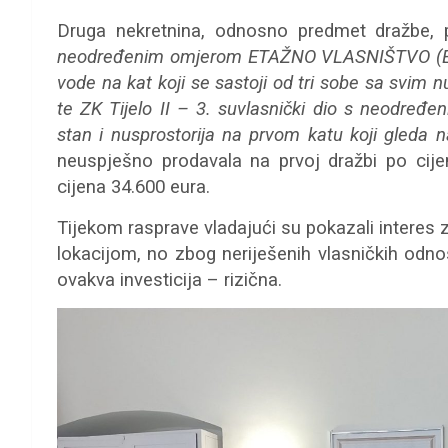
Druga nekretnina, odnosno predmet dražbe, 
neodređenim omjerom ETAŽNO VLASNIŠTVO (E-2)
vode na kat koji se sastoji od tri sobe sa svim n
te ZK Tijelo II – 3. suvlasnički dio s neodre
stan i nusprostorija na prvom katu koji gleda 
neuspješno prodavala na prvoj dražbi po cije
cijena 34.600 eura.
Tijekom rasprave vladajući su pokazali inter
lokacijom, no zbog neriješenih vlasničkih odno
ovakva investicija – rizična.