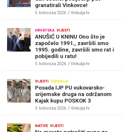
granatirali Vinkovce!
5. kolovoza 2026.
Vinkulja.hr
HRVATSKA
VIJESTI
ANUŠIĆ U KNINU Ono što je
započelo 1991., završili smo
1995. godine, završili smo rat i
pobijedili u ratu!
5. kolovoza 2026.
Vinkulja.hr
VIJESTI
ŽUPANIJA
Posada IJP PU vukovarsko-
srijemske druga na održanom
Kajak kupu POSKOK 3
5. kolovoza 2026.
Vinkulja.hr
NATIVE
VIJESTI