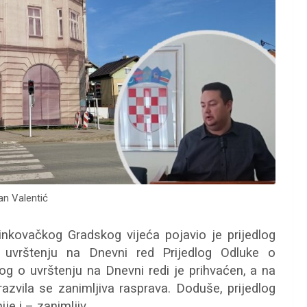
an Valentić
inkovačkog Gradskog vijeća pojavio je prijedlog
 uvrštenju na Dnevni red Prijedlog Odluke o
log o uvrštenju na Dnevni redi je prihvaćen, a na
razvila se zanimljiva rasprava. Doduše, prijedlog
je i – zanimljiv.