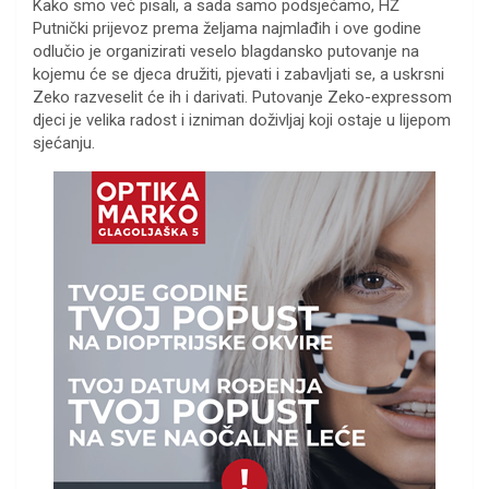
Kako smo već pisali, a sada samo podsjećamo, HŽ
Putnički prijevoz prema željama najmlađih i ove godine
odlučio je organizirati veselo blagdansko putovanje na
kojemu će se djeca družiti, pjevati i zabavljati se, a uskrsni
Zeko razveselit će ih i darivati. Putovanje Zeko-expressom
djeci je velika radost i izniman doživljaj koji ostaje u lijepom
sjećanju.