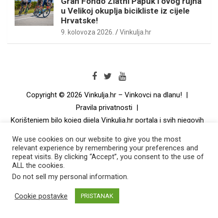
Gran Fondo Zlatni Papuk i ovog rujna
u Velikoj okuplja bicikliste iz cijele
Hrvatske!
9. kolovoza 2026.
Vinkulja.hr
Copyright © 2026
Vinkulja.hr – Vinkovci na dlanu!
Pravila privatnosti
Korištenjem bilo kojeg dijela Vinkulja.hr portala i svih njegovih
dijelova i podsiteova automatski prihvaćate sva aktualna
We use cookies on our website to give you the most
pravila korištenja. Korisnici su dužni redovito čitati pravila
relevant experience by remembering your preferences and
korištenja. Smatra se da su kontinuiranim korištenjem
repeat visits. By clicking “Accept”, you consent to the use of
Vinkulja.hr portala ili bilo kojeg njegovog dijela, korisnici u
ALL the cookies.
svakom trenutku upoznati s aktualnim pravilima korištenja te
Do not sell my personal information
.
da su ih razumjeli u cijelosti. Niti jedan dio Vinkulja.hr portala
ne smije se koristiti u nezakonite svrhe niti za promoviranje
Cookie postavke
PRISTANAK
istih.