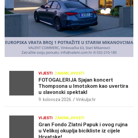
m
e
n
t
:
VIJESTI
ZANIMLJIVOSTI
FOTOGALERIJA Sjajan koncert
Thompsona u Imotskom kao uvertira
u slavonski spektakl
9. kolovoza 2026.
Vinkulja.hr
VIJESTI
ZANIMLJIVOSTI
Gran Fondo Zlatni Papuk i ovog rujna
u Velikoj okuplja bicikliste iz cijele
Hrvatske!