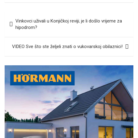
Navigacija
Vinkovci uživali u Konjičkoj reviji; je li došlo vrijeme za
objava
hipodrom?
VIDEO Sve što ste željeli znati o vukovarskoj obilaznici!
A
d
v
e
r
t
i
s
e