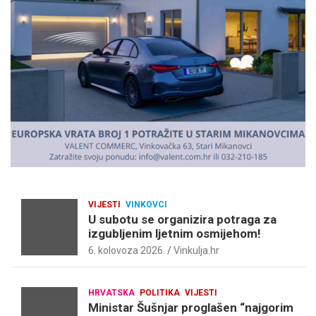
s
e
m
e
n
t
:
VIJESTI
VINKOVCI
U subotu se organizira potraga za
izgubljenim ljetnim osmijehom!
6. kolovoza 2026.
Vinkulja.hr
HRVATSKA
POLITIKA
VIJESTI
Ministar Šušnjar proglašen “najgorim