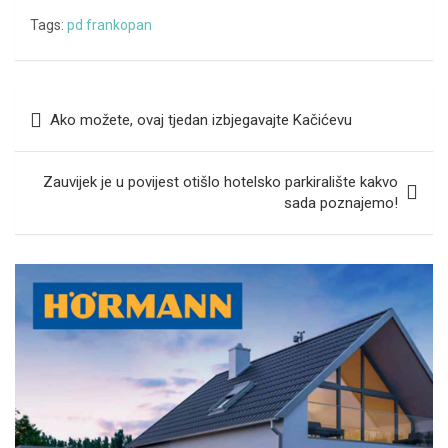
Tags:
pd frankopan
Navigacija
Ako možete, ovaj tjedan izbjegavajte Kačićevu
objava
Zauvijek je u povijest otišlo hotelsko parkiralište kakvo
sada poznajemo!
A
d
v
e
r
t
i