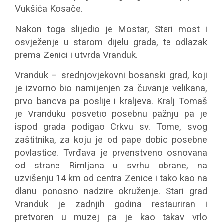
Vukšića Kosače.
Nakon toga slijedio je Mostar, Stari most i
osvježenje u starom dijelu grada, te odlazak
prema Zenici i utvrda Vranduk.
Vranduk – srednjovjekovni bosanski grad, koji
je izvorno bio namijenjen za čuvanje velikana,
prvo banova pa poslije i kraljeva. Kralj Tomaš
je Vranduku posvetio posebnu pažnju pa je
ispod grada podigao Crkvu sv. Tome, svog
zaštitnika, za koju je od pape dobio posebne
povlastice. Tvrđava je prvenstveno osnovana
od strane Rimljana u svrhu obrane, na
uzvišenju 14 km od centra Zenice i tako kao na
dlanu ponosno nadzire okruženje. Stari grad
Vranduk je zadnjih godina restauriran i
pretvoren u muzej pa je kao takav vrlo