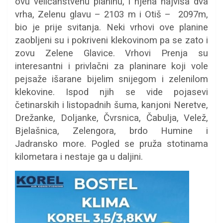
ovu veličanstvenu planinu, i njena najviša dva
vrha, Zelenu glavu – 2103 m i Otiš – 2097m,
bio je prije svitanja. Neki vrhovi ove planine
zaobljeni su i pokriveni klekovinom pa se zato i
zovu Zelene Glavice. Vrhovi Prenja su
interesantni i privlačni za planinare koji vole
pejsaže išarane bijelim snijegom i zelenilom
klekovine. Ispod njih se vide pojasevi
četinarskih i listopadnih šuma, kanjoni Neretve,
Drežanke, Doljanke, Čvrsnica, Čabulja, Velež,
Bjelašnica, Zelengora, brdo Humine i
Jadransko more. Pogled se pruža stotinama
kilometara i nestaje ga u daljini.