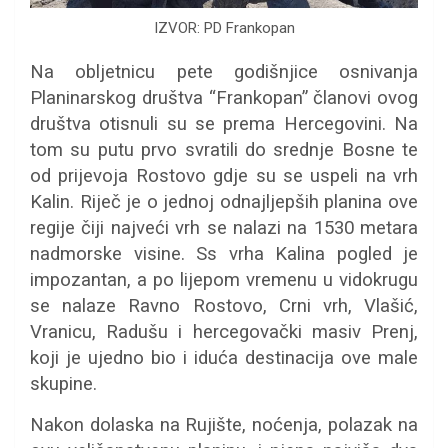
IZVOR: PD Frankopan
Na obljetnicu pete godišnjice osnivanja
Planinarskog društva “Frankopan” članovi ovog
društva otisnuli su se prema Hercegovini. Na
tom su putu prvo svratili do srednje Bosne te
od prijevoja Rostovo gdje su se uspeli na vrh
Kalin. Riječ je o jednoj odnajljepših planina ove
regije čiji najveći vrh se nalazi na 1530 metara
nadmorske visine. Ss vrha Kalina pogled je
impozantan, a po lijepom vremenu u vidokrugu
se nalaze Ravno Rostovo, Crni vrh, Vlašić,
Vranicu, Radušu i hercegovački masiv Prenj,
koji je ujedno bio i iduća destinacija ove male
skupine.
Nakon dolaska na Rujište, noćenja, polazak na