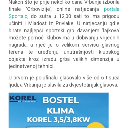
Nakon što je prije nekoliko dana Vrbanja izborila
finale ‘Grbovizije’, online natjecanja
portala
Sportalo
, do sutra u 12,00 sati to ima prigodu
učiniti i Mladost iz Privlake. U natjecanju gdje
birate najljepši sportski grb davanjem ‘lajkova’
možete pomoći klubovima u dobivanju vrijednih
nagrada, a riječ je o velikom servisu glavnog
terena te uređenju unutrašnjosti klupskog
objekta kroz izradu grba velikih dimenzija u
jedinstvenoj tehnici.
U prvom je polufinalu glasovalo više od 6 tisuća
ljudi, a Vrbanja je slavila za dvjestotinjak glasova.