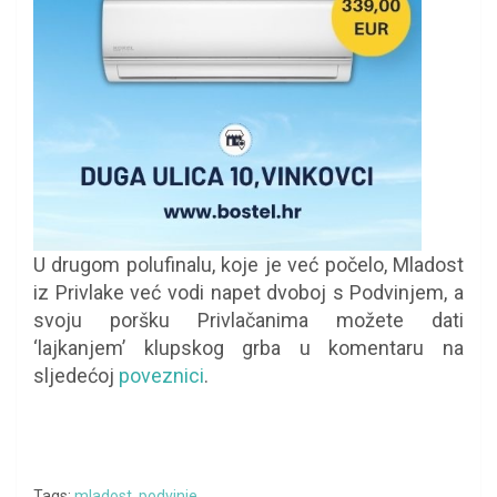
U drugom polufinalu, koje je već počelo, Mladost
iz Privlake već vodi napet dvoboj s Podvinjem, a
svoju poršku Privlačanima možete dati
‘lajkanjem’ klupskog grba u komentaru na
sljedećoj
poveznici
.
Tags:
mladost
,
podvinje