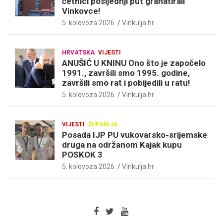
četnici posljednji put granatirali
Vinkovce!
5. kolovoza 2026.
Vinkulja.hr
HRVATSKA
VIJESTI
ANUŠIĆ U KNINU Ono što je započelo
1991., završili smo 1995. godine,
završili smo rat i pobijedili u ratu!
5. kolovoza 2026.
Vinkulja.hr
VIJESTI
ŽUPANIJA
Posada IJP PU vukovarsko-srijemske
druga na održanom Kajak kupu
POSKOK 3
5. kolovoza 2026.
Vinkulja.hr