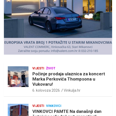
e
m
e
n
t
:
VIJESTI
ŽIVOT
Počinje prodaja ulaznica za koncert
Marka Perkovića Thompsona u
Vukovaru!
6. kolovoza 2026.
Vinkulja.hr
VIJESTI
VINKOVCI
VINKOVCI PAMTE Na današnji dan