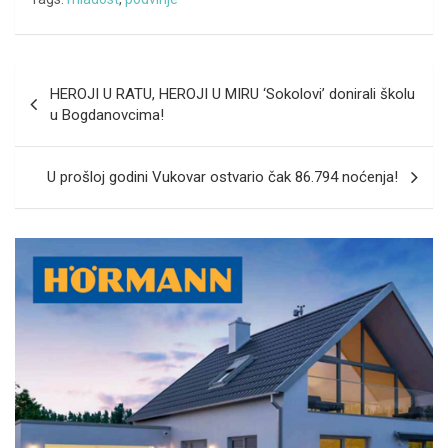
Navigacija
HEROJI U RATU, HEROJI U MIRU ‘Sokolovi’ donirali školu
objava
u Bogdanovcima!
U prošloj godini Vukovar ostvario čak 86.794 noćenja!
A
d
v
e
r
t
i
s