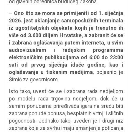
od glavnih odrednica budućeg Zakona.
–
Ono što se mora se primijeniti od 1. siječnja
2026. jest uklanjanje samoposlužnih terminala
iz ugostiteljskih objekata kojih je trenutno ih
više od 3.600 diljem Hrvatske, a zabranit će se
i zabrana oglašavanja putem interneta, u svim
audiovizualnim i radijskim programima
elektroničkim publikacijama od 6:00 do 23:00
sati od prvog siječnja iduće godine, kao i
oglašavanje u tiskanim medijima
, pojasnio je
Šimić za govornicom.
Isto tako, uvest će se i zabrana rada nedjeljom
po modelu rada trgovina nedjeljom, dok će u
samim ponudama priređivača igara na sreću biti
zabrana ponude bonusa, besplatnih vrtnji i sličnih
pogodnosti. Jednako tako, uveden je i drugi niz
zabrana koje za svrhu imaju smanjenje poticanja