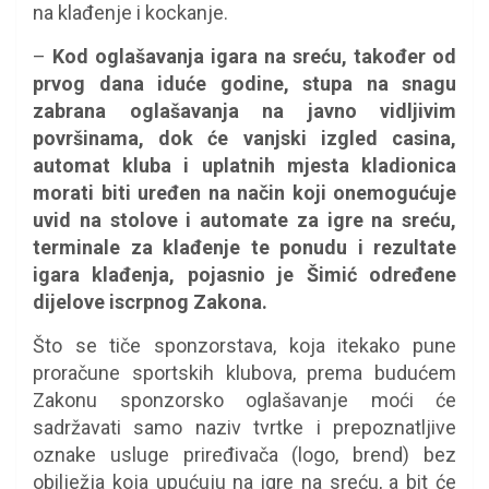
na klađenje i kockanje.
–
Kod oglašavanja igara na sreću, također od
prvog dana iduće godine, stupa na snagu
zabrana oglašavanja na javno vidljivim
površinama, dok će vanjski izgled casina,
automat kluba i uplatnih mjesta kladionica
morati biti uređen na način koji onemogućuje
uvid na stolove i automate za igre na sreću,
terminale za klađenje te ponudu i rezultate
igara klađenja, pojasnio je Šimić određene
dijelove iscrpnog Zakona.
Što se tiče sponzorstava, koja itekako pune
proračune sportskih klubova, prema budućem
Zakonu sponzorsko oglašavanje moći će
sadržavati samo naziv tvrtke i prepoznatljive
oznake usluge priređivača (logo, brend) bez
obilježja koja upućuju na igre na sreću, a bit će