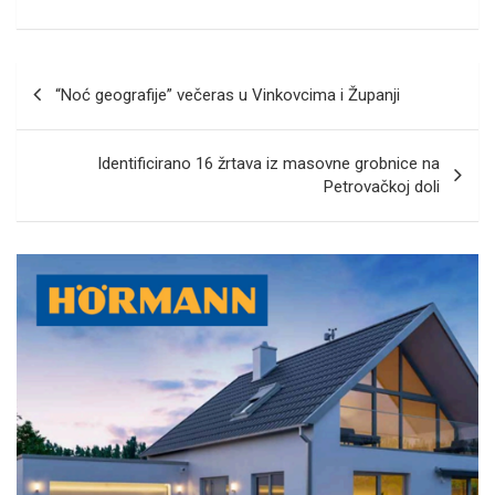
Navigacija
“Noć geografije” večeras u Vinkovcima i Županji
objava
Identificirano 16 žrtava iz masovne grobnice na
Petrovačkoj doli
A
d
v
e
r
t
i
s