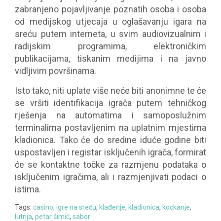
zabranjeno pojavljivanje poznatih osoba i osoba
od medijskog utjecaja u oglašavanju igara na
sreću putem interneta, u svim audiovizualnim i
radijskim programima, elektroničkim
publikacijama, tiskanim medijima i na javno
vidljivim površinama.
Isto tako, niti uplate više neće biti anonimne te će
se vršiti identifikacija igrača putem tehničkog
rješenja na automatima i samoposlužnim
terminalima postavljenim na uplatnim mjestima
kladionica. Tako će do sredine iduće godine biti
uspostavljen i registar isključenih igrača, formirat
će se kontaktne točke za razmjenu podataka o
isključenim igračima, ali i razmjenjivati podaci o
istima.
Tags:
casino
,
igre na sreću
,
klađenje
,
kladionica
,
kockanje
,
lutrija
,
petar šimić
,
sabor