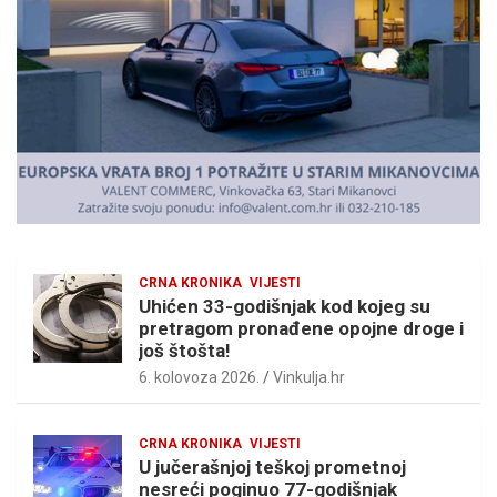
e
m
e
n
t
:
CRNA KRONIKA
VIJESTI
Uhićen 33-godišnjak kod kojeg su
pretragom pronađene opojne droge i
još štošta!
6. kolovoza 2026.
Vinkulja.hr
CRNA KRONIKA
VIJESTI
U jučerašnjoj teškoj prometnoj
nesreći poginuo 77-godišnjak