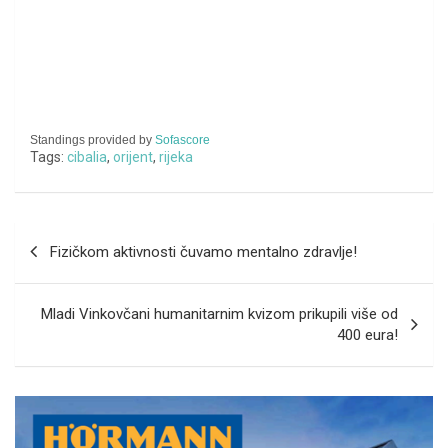
Standings provided by
Sofascore
Tags:
cibalia
,
orijent
,
rijeka
Navigacija
Fizičkom aktivnosti čuvamo mentalno zdravlje!
objava
Mladi Vinkovčani humanitarnim kvizom prikupili više od
400 eura!
A
d