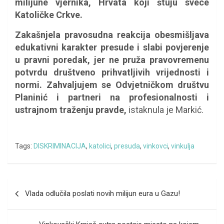
milijune vjernika, Hrvata koji štuju svece
Katoličke Crkve.
Zakašnjela pravosudna reakcija obesmišljava
edukativni karakter presude i slabi povjerenje
u pravni poredak, jer ne pruža pravovremenu
potvrdu društveno prihvatljivih vrijednosti i
normi. Zahvaljujem se Odvjetničkom društvu
Planinić i partneri na profesionalnosti i
ustrajnom traženju pravde,
istaknula je Markić.
Tags:
DISKRIMINACIJA
,
katolici
,
presuda
,
vinkovci
,
vinkulja
Navigacija
Vlada odlučila poslati novih milijun eura u Gazu!
objava