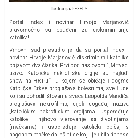
Ilustracija/PEXELS
Portal Index i novinar Hrvoje Marjanović
pravomoćno su osuđeni za diskriminiranje
katolika!
Vrhovni sud presudio je da su portal Index i
novinar Hrvoje Marjanović diskriminirali katolike
objavom dva članka. Prvi pod naslovom “„Mrtvaci
uživo: Katoličke nekrofilske orgije su najluđi
show na HRT-u“ u kojem se običaje i dogme
Katoličke Crkve proglašava bolesnima, sve ljude
koji su pohodili štovanje sveca Leopolda Mandića
proglašava nekrofilima, cijeli događaj naziva
„katoličkim nekrofilskim orgijama“ uspoređuje
katolike i njihovo vjerovanje sa životinjama
(mačkama) i uspoređuje katolički običaj s
nagonom mačke da leš ptice koju je ubila donese