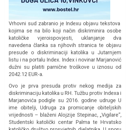
Vrhovni sud zabranio je Indexu objavu tekstova
kojima se na bilo koji način diskriminira osobe
katoličke vjeroispovjesti, uklanjanje dva
navedena članka sa njihovih stranica te objavu
presude o diskriminaciji katolika u Jutarnjem
listu i na portalu Index. Index i novinar Marjanović
dužni su platiti parnične troškove u iznosu od
2042.12 EUR-a.
Ovo je prva presuda protiv nekog medija za
diskriminaciju katolika u RH. Tužbu protiv Indexa i
Marjanovića podigle su 2016. godine udruge U
ime obitelji, Udruga za promicanje obiteljskih
vrijednosti – blaženi Alojzije Stepinac, „Vigilare“,
Studentski katolički centar Palma te Hrvatsko
katoličko društvo prosvjetnih djelatnika. U sporu