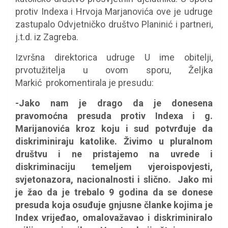
protiv Indexa i Hrvoja Marjanovića ove je udruge
zastupalo Odvjetničko društvo Planinić i partneri,
j.t.d. iz Zagreba.
Izvršna direktorica udruge U ime obitelji,
prvotužitelja u ovom sporu, Željka
Markić prokomentirala je presudu:
-Jako nam je drago da je donesena
pravomoćna presuda protiv Indexa i g.
Marijanovića kroz koju i sud potvrđuje da
diskriminiraju katolike. Živimo u pluralnom
društvu i ne pristajemo na uvrede i
diskriminaciju temeljem vjeroispovjesti,
svjetonazora, nacionalnosti i slično. Jako mi
je žao da je trebalo 9 godina da se donese
presuda koja osuđuje gnjusne članke kojima je
Index vrijeđao, omalovažavao i diskriminiralo