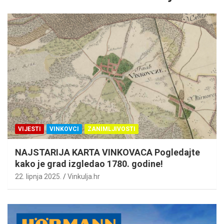
VIJESTI
VINKOVCI
ZANIMLJIVOSTI
NAJSTARIJA KARTA VINKOVACA Pogledajte
kako je grad izgledao 1780. godine!
22. lipnja 2025.
Vinkulja.hr
A
d