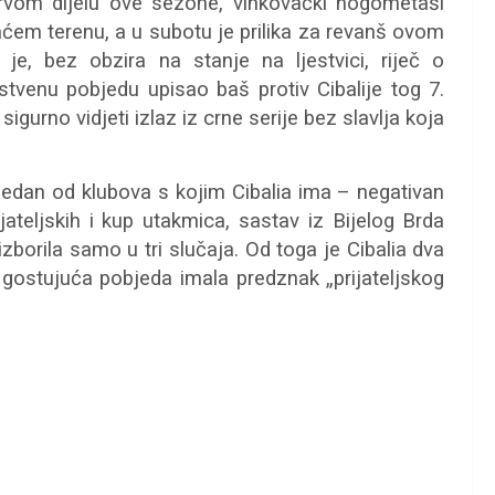
rvom dijelu ove sezone, vinkovački nogometaši
ćem terenu, a u subotu je prilika za revanš ovom
 je, bez obzira na stanje na ljestvici, riječ o
stvenu pobjedu upisao baš protiv Cibalije tog 7.
igurno vidjeti izlaz iz crne serije bez slavlja koja
 jedan od klubova s kojim Cibalia ima – negativan
jateljskih i kup utakmica, sastav iz Bijelog Brda
izborila samo u tri slučaja. Od toga je Cibalia dva
 gostujuća pobjeda imala predznak „prijateljskog