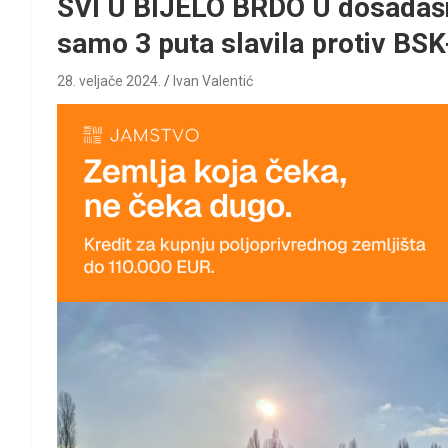
SVI U BIJELO BRDO U dosadašnj
samo 3 puta slavila protiv BS
28. veljače 2024.
Ivan Valentić