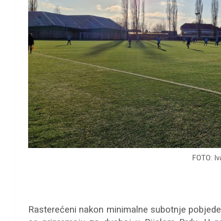
FOTO: Iv
Rasterećeni nakon minimalne subotnje pobjede p