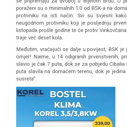
se pripremaju za dvoboj u Bijelom Brdu. U p
poraženi su s minimalnih 1:0 od BSK-a na doma
protivniku na isti način. Svi su svjesni kako
neugodnom protivniku koji je posljednju prven
listopada prošle godine te će protiv Vinkovčana s
traje već deset kola.
Međutim, vraćajući se dalje u povijest, BSK je
omjer! Naime, u 14 odigranih prvenstvenih, pri
slavio je čak 7 puta, dok se za pobjedu Cibalia 
puta slavila na domaćem terenu, dok je jedina
susreta”.