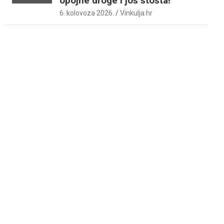
opojne droge i još štošta!
6. kolovoza 2026.
Vinkulja.hr