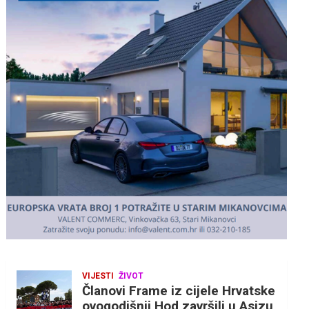
v
e
r
t
i
s
e
m
e
n
t
:
VIJESTI
ŽIVOT
Članovi Frame iz cijele Hrvatske
ovogodišnji Hod završili u Asizu