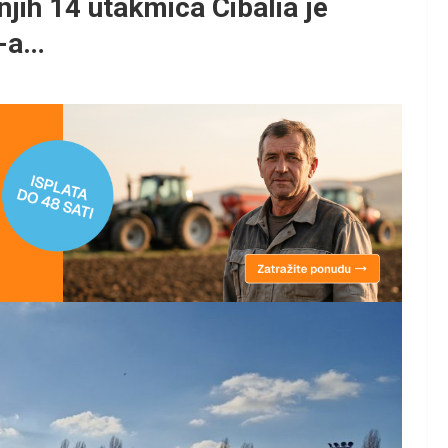
ih 14 utakmica Cibalia je
K-a…