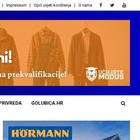
Impressum
Opći uvjeti korištenja
O nama
PRIVREDA
GOLUBICA.HR
A
d