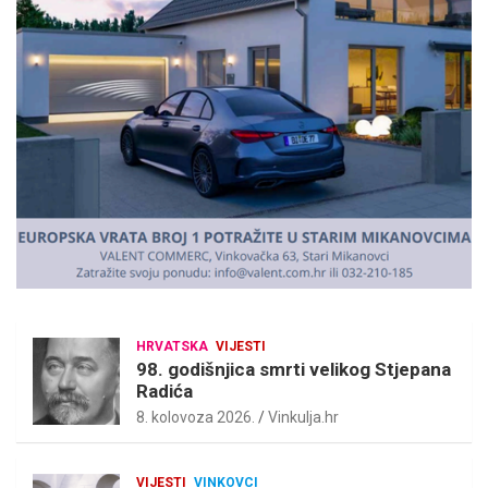
i
s
e
m
e
n
t
:
HRVATSKA
VIJESTI
98. godišnjica smrti velikog Stjepana
Radića
8. kolovoza 2026.
Vinkulja.hr
VIJESTI
VINKOVCI