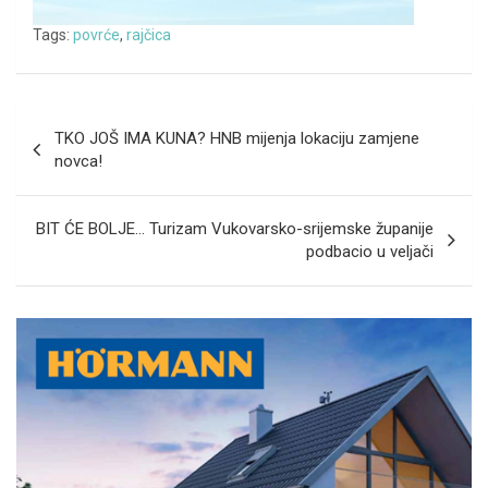
Tags:
povrće
,
rajčica
Navigacija
TKO JOŠ IMA KUNA? HNB mijenja lokaciju zamjene
objava
novca!
BIT ĆE BOLJE… Turizam Vukovarsko-srijemske županije
podbacio u veljači
A
d
v
e
r
t