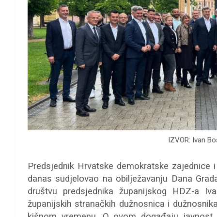
IZVOR: Ivan B
Predsjednik Hrvatske demokratske zajednice i 
danas sudjelovao na obilježavanju Dana Grad
društvu predsjednika županijskog HDZ-a Iva
županijskih stranačkih dužnosnica i dužnosni
kišnom vremenu. O ovom događaju javnost je