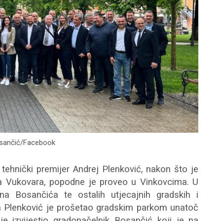
osančić/Facebook
tehnički premijer Andrej Plenković, nakon što je
a Vukovara, popodne je proveo u Vinkovcima. U
na Bosančića te ostalih utjecajnih gradskih i
ka Plenković je prošetao gradskim parkom unatoč
 izvijestio gradonačelnik Bosančić koji je na