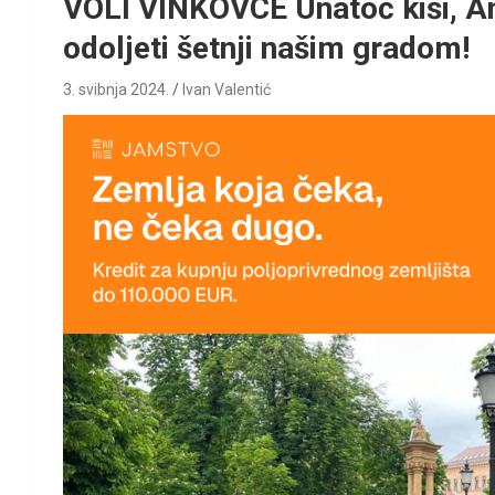
VOLI VINKOVCE Unatoč kiši, An
odoljeti šetnji našim gradom!
3. svibnja 2024.
Ivan Valentić