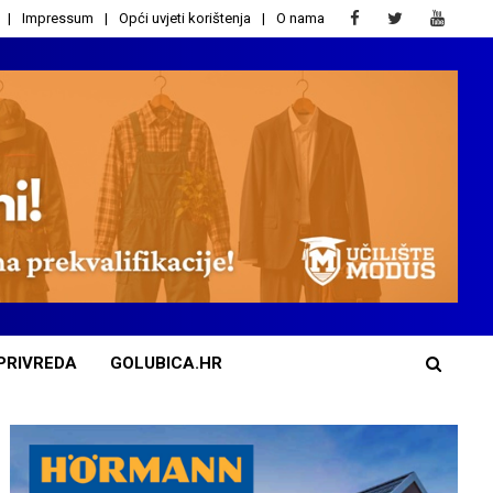
Impressum
Opći uvjeti korištenja
O nama
PRIVREDA
GOLUBICA.HR
A
d