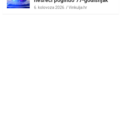
nesreći poginuo 77-godišnjak
6. kolovoza 2026.
Vinkulja.hr