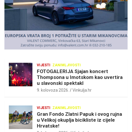
e
n
t
:
VIJESTI
ZANIMLJIVOSTI
FOTOGALERIJA Sjajan koncert
Thompsona u Imotskom kao uvertira
u slavonski spektakl
9. kolovoza 2026.
Vinkulja.hr
VIJESTI
ZANIMLJIVOSTI
Gran Fondo Zlatni Papuk i ovog rujna
u Velikoj okuplja bicikliste iz cijele
Hrvatske!