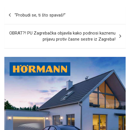
Navigacija
“Probudi se, ti što spavaš!”
objava
OBRAT?! PU Zagrebačka objavila kako podnosi kaznenu
prijavu protiv časne sestre iz Zagreba!
A
d
v
e
r
t
i
s
e
m