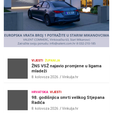
m
e
n
t
:
VIJESTI
ŽUPANIJA
ŽNS VSŽ najavio promjene u ligama
mladeži
8. kolovoza 2026.
Vinkulja.hr
HRVATSKA
VIJESTI
98. godišnjica smrti velikog Stjepana
Radića
8. kolovoza 2026.
Vinkulja.hr