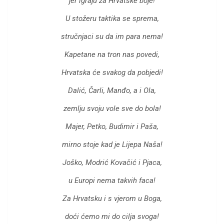
jer igraju za Hrvatske boje!
U stožeru taktika se sprema,
stručnjaci su da im para nema!
Kapetane na tron nas povedi,
Hrvatska će svakog da pobjedi!
Dalić, Čarli, Manđo, a i Ola,
zemlju svoju vole sve do bola!
Majer, Petko, Budimir i Paša,
mirno stoje kad je Lijepa Naša!
Joško, Modrić Kovačić i Pjaca,
u Europi nema takvih faca!
Za Hrvatsku i s vjerom u Boga,
doći ćemo mi do cilja svoga!