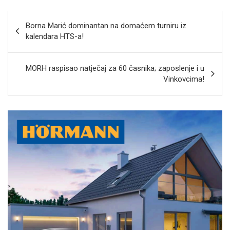
Navigacija
Borna Marić dominantan na domaćem turniru iz
objava
kalendara HTS-a!
MORH raspisao natječaj za 60 časnika; zaposlenje i u
Vinkovcima!
A
d
v
e
r
t
i
s
e